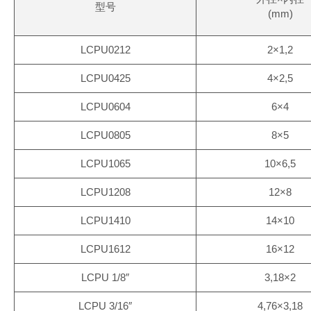
型号
(mm)
LCPU0212
2×1,2
LCPU0425
4×2,5
LCPU0604
6×4
LCPU0805
8×5
LCPU1065
10×6,5
LCPU1208
12×8
LCPU1410
14×10
LCPU1612
16×12
LCPU 1/8″
3,18×2
LCPU 3/16″
4,76×3,18